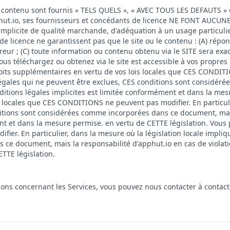
 le contenu sont fournis « TELS QUELS », « AVEC TOUS LES DEFAUTS » 
phut.io, ses fournisseurs et concédants de licence NE FONT AUCUNE 
 implicite de qualité marchande, d'adéquation à un usage particulie
de licence ne garantissent pas que le site ou le contenu : (A) répon
r ; (C) toute information ou contenu obtenu via le SITE sera exact
vous téléchargez ou obtenez via le site est accessible à vos propr
roits supplémentaires en vertu de vos lois locales que CES CONDITI
 légales qui ne peuvent être exclues, CES conditions sont considé
nditions légales implicites est limitée conformément et dans la me
s locales que CES CONDITIONS ne peuvent pas modifier. En particuli
ditions sont considérées comme incorporées dans ce document, mais 
nt et dans la mesure permise. en vertu de CETTE législation. Vous
ier. En particulier, dans la mesure où la législation locale impliq
e document, mais la responsabilité d'apphut.io en cas de violation
TTE législation.
tions concernant les Services, vous pouvez nous contacter à
contac