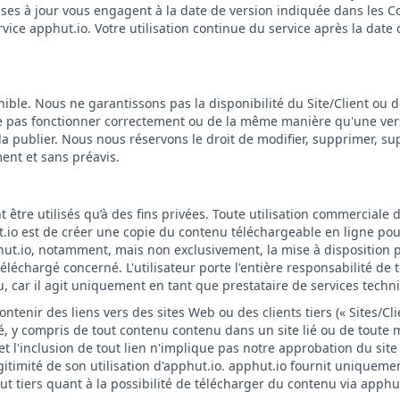
es à jour vous engagent à la date de version indiquée dans les Con
ervice apphut.io. Votre utilisation continue du service après la dat
onible. Nous ne garantissons pas la disponibilité du Site/Client ou d
 ne pas fonctionner correctement ou de la même manière qu'une vers
a publier. Nous nous réservons le droit de modifier, supprimer, sup
ment et sans préavis.
t être utilisés qu’à des fins privées. Toute utilisation commerciale d
.io est de créer une copie du contenu téléchargeable en ligne pour 
hut.io, notamment, mais non exclusivement, la mise à disposition 
téléchargé concerné. L'utilisateur porte l'entière responsabilité de
, car il agit uniquement en tant que prestataire de services techn
ntenir des liens vers des sites Web ou des clients tiers (« Sites/Clie
, y compris de tout contenu contenu dans un site lié ou de toute mo
t l'inclusion de tout lien n'implique pas notre approbation du sit
a légitimité de son utilisation d'apphut.io. apphut.io fournit uniqu
ut tiers quant à la possibilité de télécharger du contenu via apphut