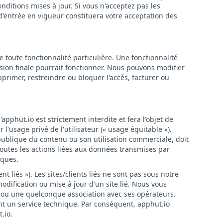
ditions mises à jour. Si vous n'acceptez pas les
e d'entrée en vigueur constituera votre acceptation des
e toute fonctionnalité particulière. Une fonctionnalité
ion finale pourrait fonctionner. Nous pouvons modifier
primer, restreindre ou bloquer l'accès, facturer ou
'apphut.io est strictement interdite et fera l'objet de
l'usage privé de l'utilisateur (« usage équitable »).
publique du contenu ou son utilisation commerciale, doit
 toutes les actions liées aux données transmises par
iques.
nt liés »). Les sites/clients liés ne sont pas sous notre
dification ou mise à jour d'un site lié. Nous vous
e ou une quelconque association avec ses opérateurs.
ement un service technique. Par conséquent, apphut.io
.io.