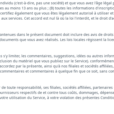
individu (c'est-à-dire, pas une société) et que vous avez l'âge lég
es au moins 13 ans ou plus ; (B) toutes les informations d'inscripti
certifiez également que vous êtes légalement autorisé à utiliser e
s aux services. Cet accord est nul là où la loi l'interdit, et le droit
contenues dans le présent document doit inclure des avis de droit
ocuments que vous avez réalisés. Les lois locales régissent la licenc
ns s'y limiter, les commentaires, suggestions, idées ou autres infor
exclusion du matériel que vous publiez sur le Service). conformémen
cordez par la présente, ainsi qu'à nos filiales et sociétés affiliées
os commentaires et commentaires à quelque fin que ce soit, sans co
 toute responsabilité, ses filiales, sociétés affiliées, partenaires
urnisseurs respectifs de et contre tous coûts, dommages, dépenses e
otre utilisation du Service, à votre violation des présentes Conditio