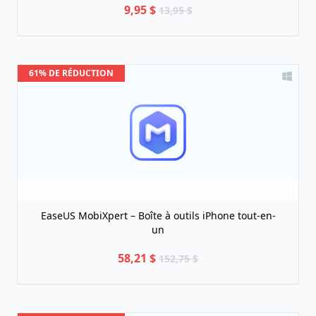
9,95 $
13,95 $
61% DE RÉDUCTION
EaseUS MobiXpert – Boîte à outils iPhone tout-en-
un
58,21 $
152,75 $