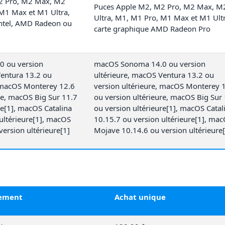
2 Pro, M2 Max, M2
Puces Apple M2, M2 Pro, M2 Max, M
 M1 Max et M1 Ultra,
Ultra, M1, M1 Pro, M1 Max et M1 Ultr
Intel, AMD Radeon ou
carte graphique AMD Radeon Pro
 ou version
macOS Sonoma 14.0 ou version
Ventura 13.2 ou
ultérieure, macOS Ventura 13.2 ou
, macOS Monterey 12.6
version ultérieure, macOS Monterey 
re, macOS Big Sur 11.7
ou version ultérieure, macOS Big Sur
re[1], macOS Catalina
ou version ultérieure[1], macOS Catal
ultérieure[1], macOS
10.15.7 ou version ultérieure[1], ma
ersion ultérieure[1]
Mojave 10.14.6 ou version ultérieure[
ement
Achat unique