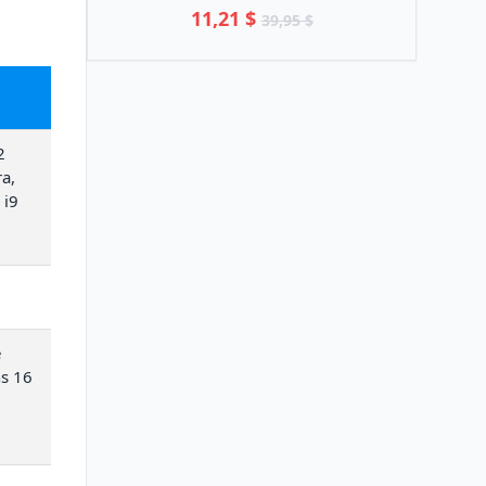
11,21 $
39,95 $
2
a,
 i9
e
ns 16