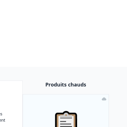
Produits chauds
es
ent